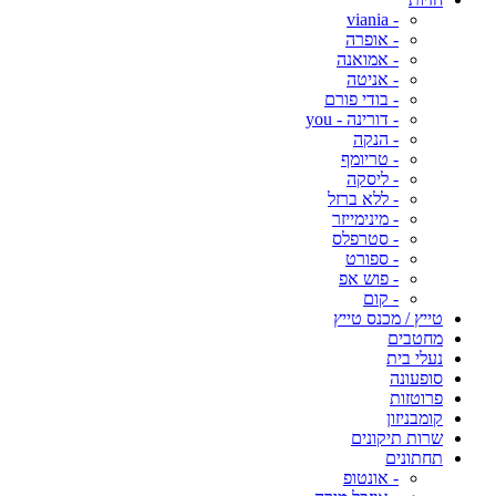
- viania
- אופרה
- אמואנה
- אניטה
- בודי פורם
- דורינה - you
- הנקה
- טריומף
- ליסקה
- ללא ברזל
- מינימייזר
- סטרפלס
- ספורט
- פוש אפ
- קום
טייץ / מכנס טייץ
מחטבים
נעלי בית
סופעונה
פרוטזות
קומבניזון
שרות תיקונים
תחתונים
- אונטופ