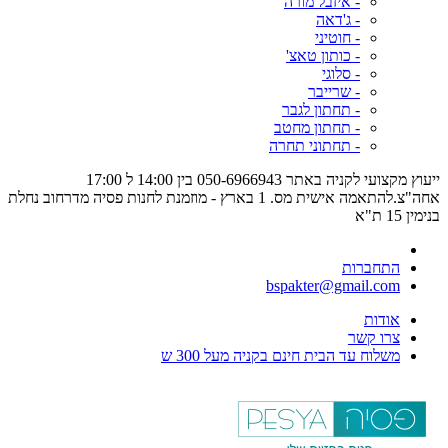
- איזבל מורה
- ג'דאה
- חוטיני
- כותון טאצ'
- סלוגי
- שרייבר
- תחתון לגבר
- תחתון מחטב
- תחתוני תחרה
ייעוץ מקצועי לקניה באתר 050-6966943 בין 14:00 ל 17:00
אחה"צ.להתאמה אישית מס. 1 בארץ - מוזמנת לחנות פסיה מדרחוב נחלת
בנימין 15 ת"א
התחברות
bspakter@gmail.com
אודות
צרו קשר
משלוח עד הבית חינם בקניה מעל 300 ש