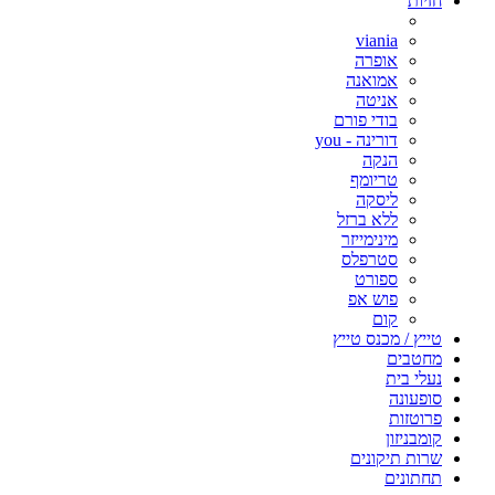
חזיות
viania
אופרה
אמואנה
אניטה
בודי פורם
דורינה - you
הנקה
טריומף
ליסקה
ללא ברזל
מינימייזר
סטרפלס
ספורט
פוש אפ
קום
טייץ / מכנס טייץ
מחטבים
נעלי בית
סופעונה
פרוטזות
קומבניזון
שרות תיקונים
תחתונים