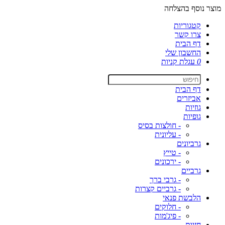
מוצר נוסף בהצלחה
קטגוריות
צרו קשר
דף הבית
החשבון שלי
0
עגלת קניות
דף הבית
אביזרים
גוזיות
גופיות
- חולצות בסיס
- עליונית
גרביונים
- טייץ
- ירכונים
גרביים
- גרבי ברך
- גרביים קצרות
הלבשת פנאי
- חלוקים
- פיג'מות
חזיות