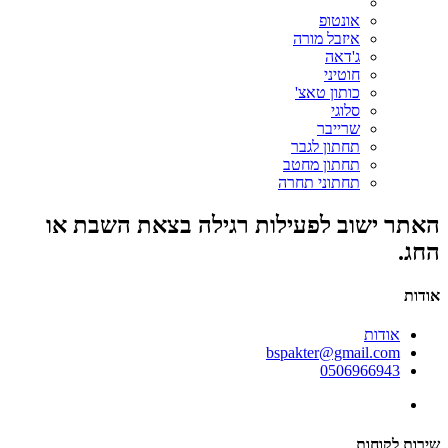
אונטופ
איזבל מורה
ג'דאה
חוטיני
כותון טאצ'
סלוגי
שרייבר
תחתון לגבר
תחתון מחטב
תחתוני תחרה
האתר ישוב לפעילות רגילה בצאת השבת או
החג.
אודות
אודות
bspakter@gmail.com
0506966943
שירות לקוחות