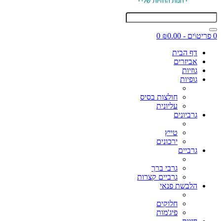
0 פריט\ים - ₪0.00
0
דף הבית
אביזרים
גוזיות
גופיות
חולצות בסיס
עליונית
גרביונים
טייץ
ירכונים
גרביים
גרבי ברך
גרביים קצרות
הלבשת פנאי
חלוקים
פיג'מות