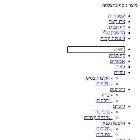
מוצר נוסף בהצלחה
קטגוריות
צרו קשר
דף הבית
החשבון שלי
0
עגלת קניות
דף הבית
אביזרים
גוזיות
גופיות
- חולצות בסיס
- עליונית
גרביונים
- טייץ
- ירכונים
גרביים
- גרבי ברך
- גרביים קצרות
הלבשת פנאי
- חלוקים
- פיג'מות
חזיות