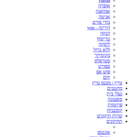
viania
אופרה
אמואנה
אניטה
בודי פורם
דורינה - you
הנקה
טריומף
ליסקה
ללא ברזל
מינימייזר
סטרפלס
ספורט
פוש אפ
קום
טייץ / מכנס טייץ
מחטבים
נעלי בית
סופעונה
פרוטזות
קומבניזון
שרות תיקונים
תחתונים
אונטופ