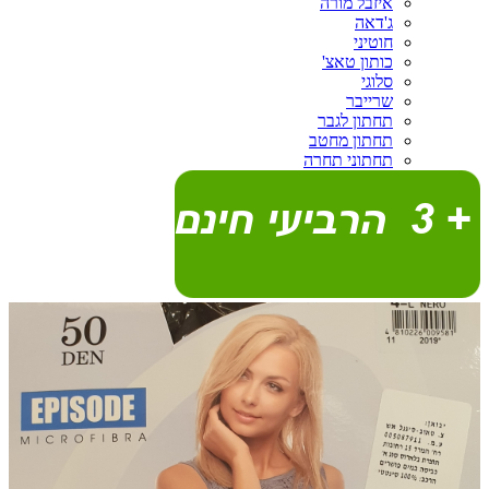
איזבל מורה
ג'דאה
חוטיני
כותון טאצ'
סלוגי
שרייבר
תחתון לגבר
תחתון מחטב
תחתוני תחרה