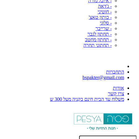
- איזבל מורה
- ג'דאה
- חוטיני
- כותון טאצ'
- סלוגי
- שרייבר
- תחתון לגבר
- תחתון מחטב
- תחתוני תחרה
התחברות
bspakter@gmail.com
אודות
צרו קשר
משלוח עד הבית חינם בקניה מעל 300 ש