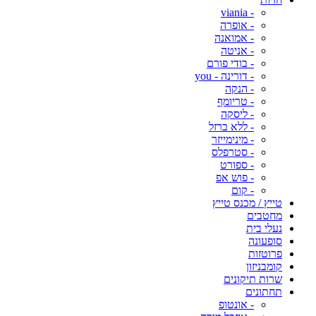
- viania
- אופרה
- אמואנה
- אניטה
- בודי פורם
- דורינה - you
- הנקה
- טריומף
- ליסקה
- ללא ברזל
- מינימייזר
- סטרפלס
- ספורט
- פוש אפ
- קום
טייץ / מכנס טייץ
מחטבים
נעלי בית
סופעונה
פרוטזות
קומבניזון
שרות תיקונים
תחתונים
- אונטופ