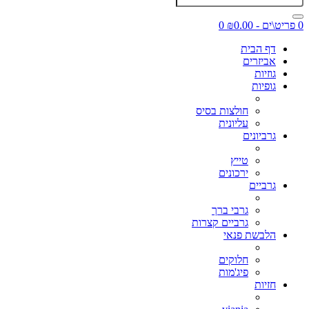
0 פריט\ים - ₪0.00
0
דף הבית
אביזרים
גוזיות
גופיות
חולצות בסיס
עליונית
גרביונים
טייץ
ירכונים
גרביים
גרבי ברך
גרביים קצרות
הלבשת פנאי
חלוקים
פיג'מות
חזיות