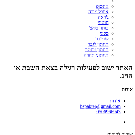
אונטופ
איזבל מורה
ג'דאה
חוטיני
כותון טאצ'
סלוגי
שרייבר
תחתון לגבר
תחתון מחטב
תחתוני תחרה
האתר ישוב לפעילות רגילה בצאת השבת או
החג.
אודות
אודות
bspakter@gmail.com
0506966943
שירות לקוחות