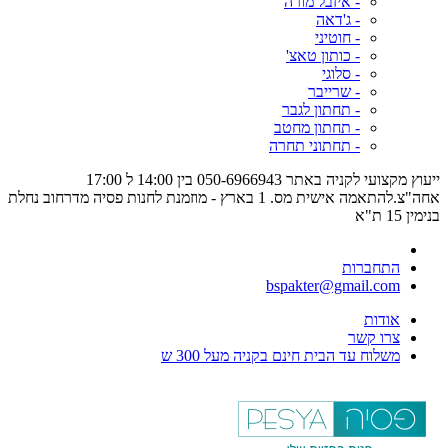
- איזבל מורה
- ג'דאה
- חוטיני
- כותון טאצ'
- סלוגי
- שרייבר
- תחתון לגבר
- תחתון מחטב
- תחתוני תחרה
ייעוץ מקצועי לקניה באתר 050-6966943 בין 14:00 ל 17:00
אחה"צ.להתאמה אישית מס. 1 בארץ - מוזמנת לחנות פסיה מדרחוב נחלת
בנימין 15 ת"א
התחברות
bspakter@gmail.com
אודות
צרו קשר
משלוח עד הבית חינם בקניה מעל 300 ש