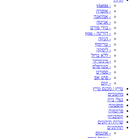
- viania
- אופרה
- אמואנה
- אניטה
- בודי פורם
- דורינה - you
- הנקה
- טריומף
- ליסקה
- ללא ברזל
- מינימייזר
- סטרפלס
- ספורט
- פוש אפ
- קום
טייץ / מכנס טייץ
מחטבים
נעלי בית
סופעונה
פרוטזות
קומבניזון
שרות תיקונים
תחתונים
- אונטופ