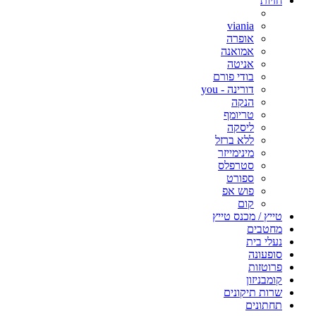
חזיות
viania
אופרה
אמואנה
אניטה
בודי פורם
דורינה - you
הנקה
טריומף
ליסקה
ללא ברזל
מינימייזר
סטרפלס
ספורט
פוש אפ
קום
טייץ / מכנס טייץ
מחטבים
נעלי בית
סופעונה
פרוטזות
קומבניזון
שרות תיקונים
תחתונים