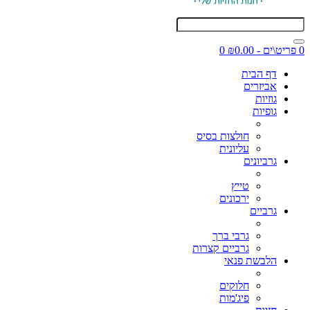
0 פריט\ים - ₪0.00
0
דף הבית
אביזרים
גוזיות
גופיות
חולצות בסיס
עליונית
גרביונים
טייץ
ירכונים
גרביים
גרבי ברך
גרביים קצרות
הלבשת פנאי
חלוקים
פיג'מות