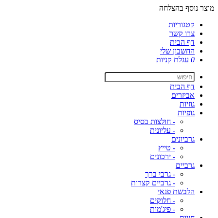
מוצר נוסף בהצלחה
קטגוריות
צרו קשר
דף הבית
החשבון שלי
0
עגלת קניות
דף הבית
אביזרים
גוזיות
גופיות
- חולצות בסיס
- עליונית
גרביונים
- טייץ
- ירכונים
גרביים
- גרבי ברך
- גרביים קצרות
הלבשת פנאי
- חלוקים
- פיג'מות
חזיות