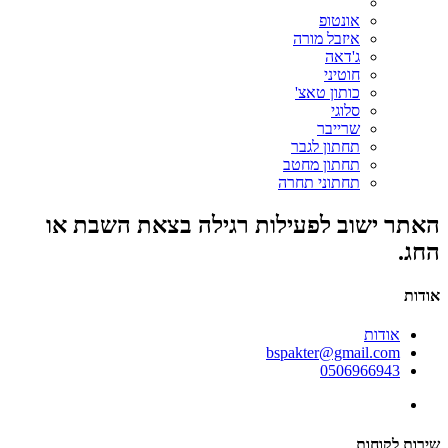
אונטופ
איזבל מורה
ג'דאה
חוטיני
כותון טאצ'
סלוגי
שרייבר
תחתון לגבר
תחתון מחטב
תחתוני תחרה
האתר ישוב לפעילות רגילה בצאת השבת או
החג.
אודות
אודות
bspakter@gmail.com
0506966943
שירות לקוחות