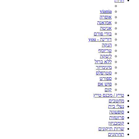
חזיות
viania
אופרה
אמואנה
אניטה
בודי פורם
דורינה - you
הנקה
טריומף
ליסקה
ללא ברזל
מינימייזר
סטרפלס
ספורט
פוש אפ
קום
טייץ / מכנס טייץ
מחטבים
נעלי בית
סופעונה
פרוטזות
קומבניזון
שרות תיקונים
תחתונים