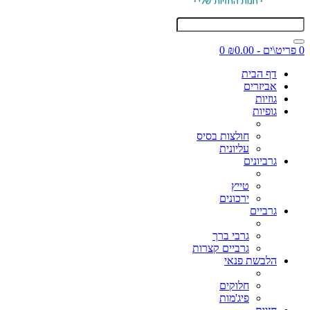
0 פריט\ים - ₪0.00
0
דף הבית
אביזרים
גוזיות
גופיות
חולצות בסיס
עליונית
גרביונים
טייץ
ירכונים
גרביים
גרבי ברך
גרביים קצרות
הלבשת פנאי
חלוקים
פיג'מות