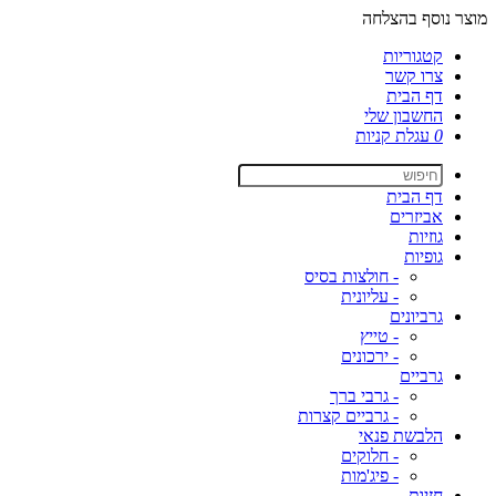
מוצר נוסף בהצלחה
קטגוריות
צרו קשר
דף הבית
החשבון שלי
0
עגלת קניות
דף הבית
אביזרים
גוזיות
גופיות
- חולצות בסיס
- עליונית
גרביונים
- טייץ
- ירכונים
גרביים
- גרבי ברך
- גרביים קצרות
הלבשת פנאי
- חלוקים
- פיג'מות
חזיות