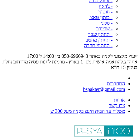
- איזבל מורה
- ג'דאה
- חוטיני
- כותון טאצ'
- סלוגי
- שרייבר
- תחתון לגבר
- תחתון מחטב
- תחתוני תחרה
ייעוץ מקצועי לקניה באתר 050-6966943 בין 14:00 ל 17:00
אחה"צ.להתאמה אישית מס. 1 בארץ - מוזמנת לחנות פסיה מדרחוב נחלת
בנימין 15 ת"א
התחברות
bspakter@gmail.com
אודות
צרו קשר
משלוח עד הבית חינם בקניה מעל 300 ש