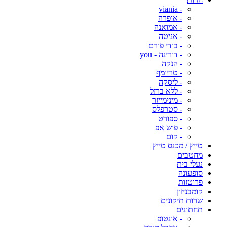
- viania
- אופרה
- אמואנה
- אניטה
- בודי פורם
- דורינה - you
- הנקה
- טריומף
- ליסקה
- ללא ברזל
- מינימייזר
- סטרפלס
- ספורט
- פוש אפ
- קום
טייץ / מכנס טייץ
מחטבים
נעלי בית
סופעונה
פרוטזות
קומבניזון
שרות תיקונים
תחתונים
- אונטופ