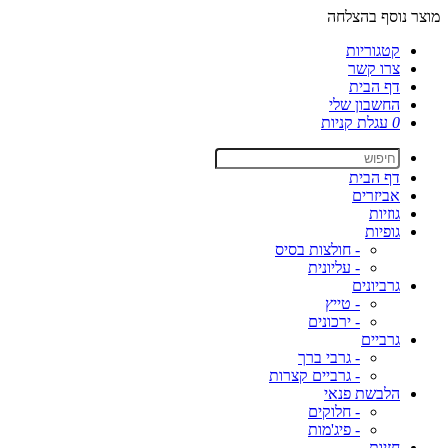
מוצר נוסף בהצלחה
קטגוריות
צרו קשר
דף הבית
החשבון שלי
0
עגלת קניות
דף הבית
אביזרים
גוזיות
גופיות
- חולצות בסיס
- עליונית
גרביונים
- טייץ
- ירכונים
גרביים
- גרבי ברך
- גרביים קצרות
הלבשת פנאי
- חלוקים
- פיג'מות
חזיות