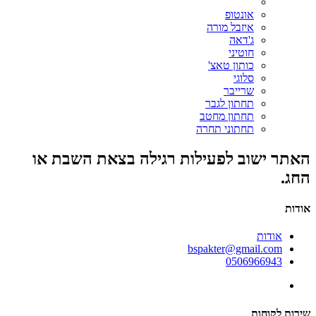
אונטופ
איזבל מורה
ג'דאה
חוטיני
כותון טאצ'
סלוגי
שרייבר
תחתון לגבר
תחתון מחטב
תחתוני תחרה
האתר ישוב לפעילות רגילה בצאת השבת או
החג.
אודות
אודות
bspakter@gmail.com
0506966943
שירות לקוחות