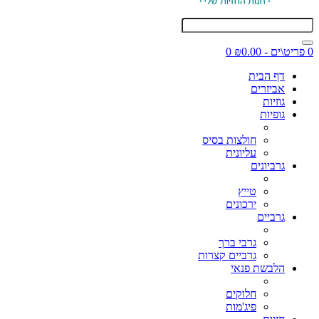
0 פריט\ים - ₪0.00
0
דף הבית
אביזרים
גוזיות
גופיות
חולצות בסיס
עליונית
גרביונים
טייץ
ירכונים
גרביים
גרבי ברך
גרביים קצרות
הלבשת פנאי
חלוקים
פיג'מות