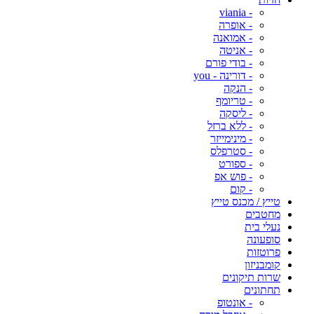
- viania
- אופרה
- אמואנה
- אניטה
- בודי פורם
- דורינה - you
- הנקה
- טריומף
- ליסקה
- ללא ברזל
- מינימייזר
- סטרפלס
- ספורט
- פוש אפ
- קום
טייץ / מכנס טייץ
מחטבים
נעלי בית
סופעונה
פרוטזות
קומבניזון
שרות תיקונים
תחתונים
- אונטופ