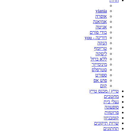
חזיות
viania
אופרה
אמואנה
אניטה
בודי פורם
דורינה - you
הנקה
טריומף
ליסקה
ללא ברזל
מינימייזר
סטרפלס
ספורט
פוש אפ
קום
טייץ / מכנס טייץ
מחטבים
נעלי בית
סופעונה
פרוטזות
קומבניזון
שרות תיקונים
תחתונים