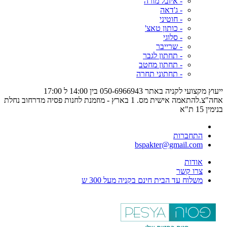
- איזבל מורה
- ג'דאה
- חוטיני
- כותון טאצ'
- סלוגי
- שרייבר
- תחתון לגבר
- תחתון מחטב
- תחתוני תחרה
ייעוץ מקצועי לקניה באתר 050-6966943 בין 14:00 ל 17:00
אחה"צ.להתאמה אישית מס. 1 בארץ - מוזמנת לחנות פסיה מדרחוב נחלת
בנימין 15 ת"א
התחברות
bspakter@gmail.com
אודות
צרו קשר
משלוח עד הבית חינם בקניה מעל 300 ש