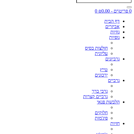
0 פריט\ים - ₪0.00
0
דף הבית
אביזרים
גוזיות
גופיות
חולצות בסיס
עליונית
גרביונים
טייץ
ירכונים
גרביים
גרבי ברך
גרביים קצרות
הלבשת פנאי
חלוקים
פיג'מות
חזיות