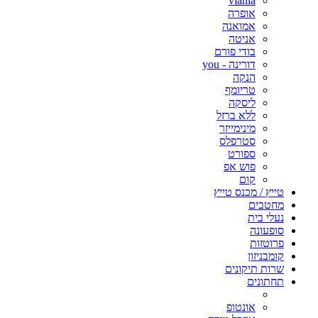
viania
אופרה
אמואנה
אניטה
בודי פורם
דורינה - you
הנקה
טריומף
ליסקה
ללא ברזל
מינימייזר
סטרפלס
ספורט
פוש אפ
קום
טייץ / מכנס טייץ
מחטבים
נעלי בית
סופעונה
פרוטזות
קומבניזון
שרות תיקונים
תחתונים
אונטופ