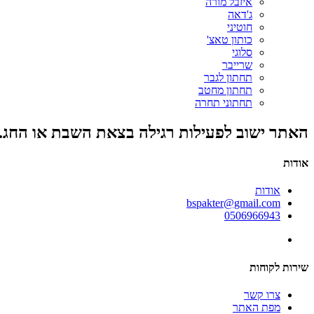
איזבל מורה
ג'דאה
חוטיני
כותון טאצ'
סלוגי
שרייבר
תחתון לגבר
תחתון מחטב
תחתוני תחרה
האתר ישוב לפעילות רגילה בצאת השבת או החג.
אודות
אודות
bspakter@gmail.com
0506966943
שירות לקוחות
צרו קשר
מפת האתר