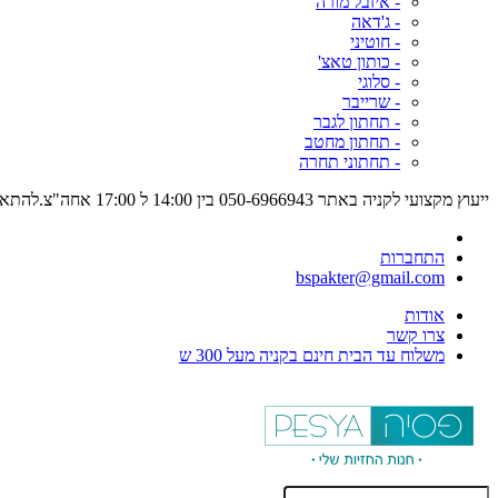
- איזבל מורה
- ג'דאה
- חוטיני
- כותון טאצ'
- סלוגי
- שרייבר
- תחתון לגבר
- תחתון מחטב
- תחתוני תחרה
ייעוץ מקצועי לקניה באתר 050-6966943 בין 14:00 ל 17:00 אחה"צ.להתאמה אישית מס. 1 בארץ - מוזמנת לחנות פסיה מדרחוב נחלת בנימין 15 ת"א
התחברות
bspakter@gmail.com
אודות
צרו קשר
משלוח עד הבית חינם בקניה מעל 300 ש