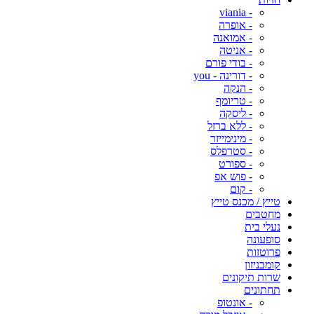
- viania
- אופרה
- אמואנה
- אניטה
- בודי פורם
- דורינה - you
- הנקה
- טריומף
- ליסקה
- ללא ברזל
- מינימייזר
- סטרפלס
- ספורט
- פוש אפ
- קום
טייץ / מכנס טייץ
מחטבים
נעלי בית
סופעונה
פרוטזות
קומבניזון
שרות תיקונים
תחתונים
- אונטופ