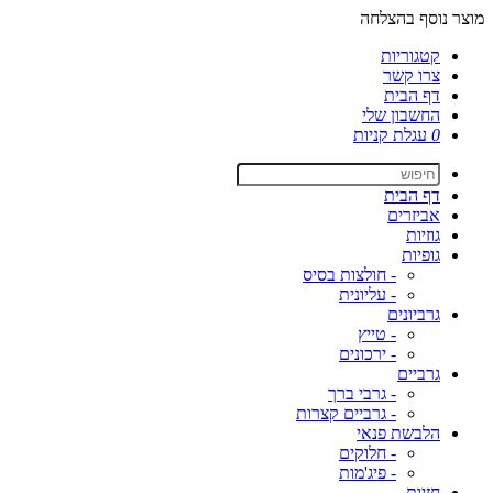
מוצר נוסף בהצלחה
קטגוריות
צרו קשר
דף הבית
החשבון שלי
0
עגלת קניות
דף הבית
אביזרים
גוזיות
גופיות
- חולצות בסיס
- עליונית
גרביונים
- טייץ
- ירכונים
גרביים
- גרבי ברך
- גרביים קצרות
הלבשת פנאי
- חלוקים
- פיג'מות
חזיות