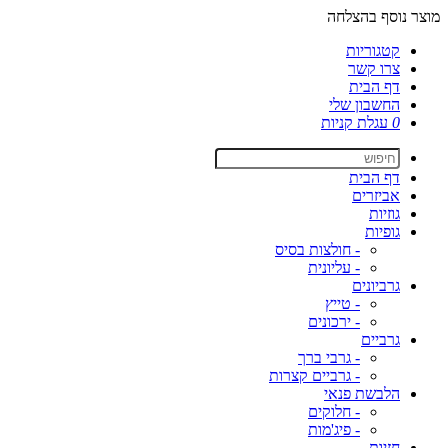
מוצר נוסף בהצלחה
קטגוריות
צרו קשר
דף הבית
החשבון שלי
0
עגלת קניות
דף הבית
אביזרים
גוזיות
גופיות
- חולצות בסיס
- עליונית
גרביונים
- טייץ
- ירכונים
גרביים
- גרבי ברך
- גרביים קצרות
הלבשת פנאי
- חלוקים
- פיג'מות
חזיות