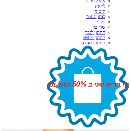
איזבל מורה
ג'דאה
חוטיני
כותון טאצ'
סלוגי
שרייבר
תחתון לגבר
תחתון מחטב
תחתוני תחרה