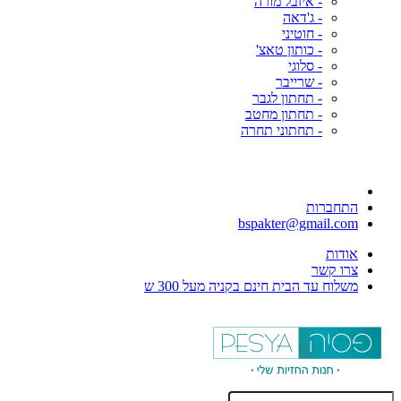
- איזבל מורה
- ג'דאה
- חוטיני
- כותון טאצ'
- סלוגי
- שרייבר
- תחתון לגבר
- תחתון מחטב
- תחתוני תחרה
התחברות
bspakter@gmail.com
אודות
צרו קשר
משלוח עד הבית חינם בקניה מעל 300 ש