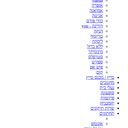
viania
אופרה
אמואנה
אניטה
בודי פורם
דורינה - you
הנקה
טריומף
ליסקה
ללא ברזל
מינימייזר
סטרפלס
ספורט
פוש אפ
קום
טייץ / מכנס טייץ
מחטבים
נעלי בית
סופעונה
פרוטזות
קומבניזון
שרות תיקונים
תחתונים
אונטופ