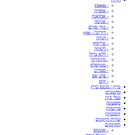
- viania
- אופרה
- אמואנה
- אניטה
- בודי פורם
- דורינה - you
- הנקה
- טריומף
- ליסקה
- ללא ברזל
- מינימייזר
- סטרפלס
- ספורט
- פוש אפ
- קום
טייץ / מכנס טייץ
מחטבים
נעלי בית
סופעונה
פרוטזות
קומבניזון
שרות תיקונים
תחתונים
- אונטופ