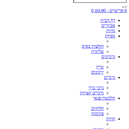
0 פריט\ים - ₪0.00
0
דף הבית
אביזרים
גוזיות
גופיות
חולצות בסיס
עליונית
גרביונים
טייץ
ירכונים
גרביים
גרבי ברך
גרביים קצרות
הלבשת פנאי
חלוקים
פיג'מות
חזיות