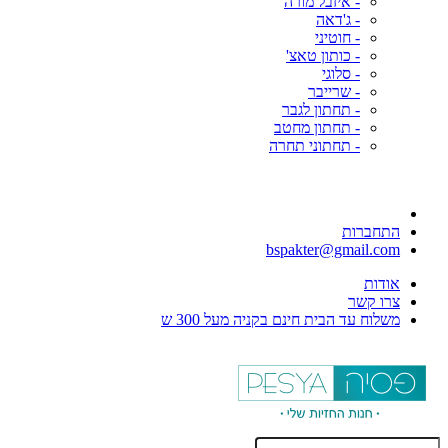
- איזבל מורה
- ג'דאה
- חוטיני
- כותון טאצ'
- סלוגי
- שרייבר
- תחתון לגבר
- תחתון מחטב
- תחתוני תחרה
התחברות
bspakter@gmail.com
אודות
צרו קשר
משלוח עד הבית חינם בקניה מעל 300 ש