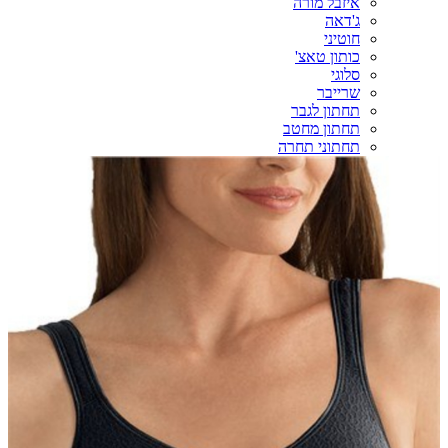
איזבל מורה
ג'דאה
חוטיני
כותון טאצ'
סלוגי
שרייבר
תחתון לגבר
תחתון מחטב
תחתוני תחרה