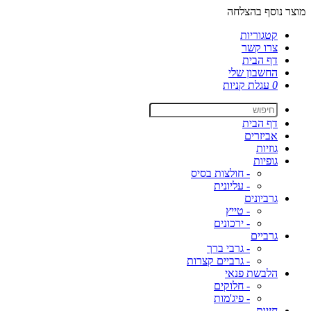
מוצר נוסף בהצלחה
קטגוריות
צרו קשר
דף הבית
החשבון שלי
0
עגלת קניות
דף הבית
אביזרים
גוזיות
גופיות
- חולצות בסיס
- עליונית
גרביונים
- טייץ
- ירכונים
גרביים
- גרבי ברך
- גרביים קצרות
הלבשת פנאי
- חלוקים
- פיג'מות
חזיות