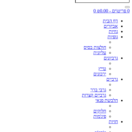
0 פריט\ים - ₪0.00
0
דף הבית
אביזרים
גוזיות
גופיות
חולצות בסיס
עליונית
גרביונים
טייץ
ירכונים
גרביים
גרבי ברך
גרביים קצרות
הלבשת פנאי
חלוקים
פיג'מות
חזיות