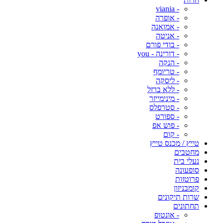
- viania
- אופרה
- אמואנה
- אניטה
- בודי פורם
- דורינה - you
- הנקה
- טריומף
- ליסקה
- ללא ברזל
- מינימייזר
- סטרפלס
- ספורט
- פוש אפ
- קום
טייץ / מכנס טייץ
מחטבים
נעלי בית
סופעונה
פרוטזות
קומבניזון
שרות תיקונים
תחתונים
- אונטופ