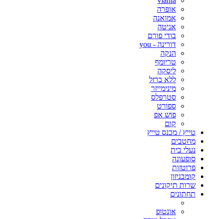
viania
אופרה
אמואנה
אניטה
בודי פורם
דורינה - you
הנקה
טריומף
ליסקה
ללא ברזל
מינימייזר
סטרפלס
ספורט
פוש אפ
קום
טייץ / מכנס טייץ
מחטבים
נעלי בית
סופעונה
פרוטזות
קומבניזון
שרות תיקונים
תחתונים
אונטופ