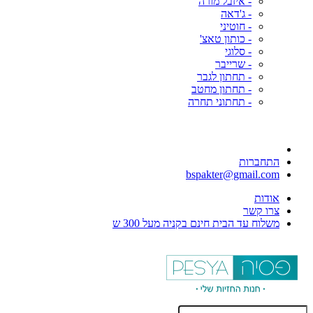
- איזבל מורה
- ג'דאה
- חוטיני
- כותון טאצ'
- סלוגי
- שרייבר
- תחתון לגבר
- תחתון מחטב
- תחתוני תחרה
התחברות
bspakter@gmail.com
אודות
צרו קשר
משלוח עד הבית חינם בקניה מעל 300 ש