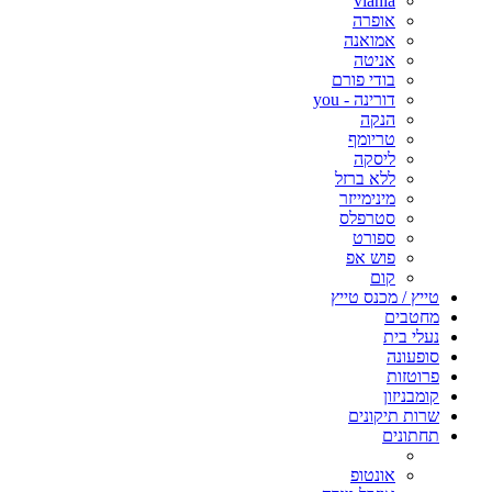
viania
אופרה
אמואנה
אניטה
בודי פורם
דורינה - you
הנקה
טריומף
ליסקה
ללא ברזל
מינימייזר
סטרפלס
ספורט
פוש אפ
קום
טייץ / מכנס טייץ
מחטבים
נעלי בית
סופעונה
פרוטזות
קומבניזון
שרות תיקונים
תחתונים
אונטופ