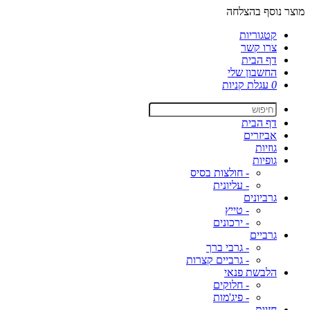
מוצר נוסף בהצלחה
קטגוריות
צרו קשר
דף הבית
החשבון שלי
0
עגלת קניות
דף הבית
אביזרים
גוזיות
גופיות
- חולצות בסיס
- עליונית
גרביונים
- טייץ
- ירכונים
גרביים
- גרבי ברך
- גרביים קצרות
הלבשת פנאי
- חלוקים
- פיג'מות
חזיות