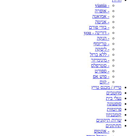
- viania
- אופרה
- אמואנה
- אניטה
- בודי פורם
- דורינה - you
- הנקה
- טריומף
- ליסקה
- ללא ברזל
- מינימייזר
- סטרפלס
- ספורט
- פוש אפ
- קום
טייץ / מכנס טייץ
מחטבים
נעלי בית
סופעונה
פרוטזות
קומבניזון
שרות תיקונים
תחתונים
- אונטופ