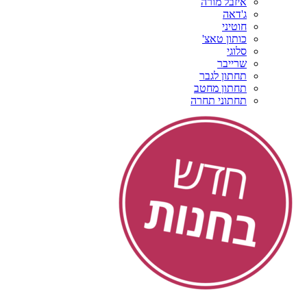
איזבל מורה
ג'דאה
חוטיני
כותון טאצ'
סלוגי
שרייבר
תחתון לגבר
תחתון מחטב
תחתוני תחרה