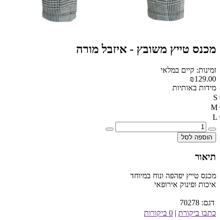
מכנס טייץ משובץ - איזבל מורה
זמינות: קיים במלאי
₪129.00
מידות באותיות
S
M
L
הוספה לסל
תיאור
מכנס טייץ יפהפה ונוח במיוחד
איכות ופינוק אירופאי
דגם:
70278
כתבו ביקורת
|
0 ביקורות