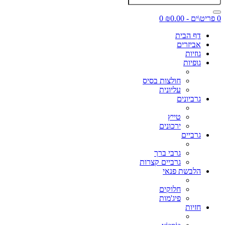
0 פריט\ים - ₪0.00
0
דף הבית
אביזרים
גוזיות
גופיות
חולצות בסיס
עליונית
גרביונים
טייץ
ירכונים
גרביים
גרבי ברך
גרביים קצרות
הלבשת פנאי
חלוקים
פיג'מות
חזיות