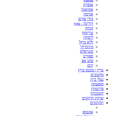
viania
אופרה
אמואנה
אניטה
בודי פורם
דורינה - you
הנקה
טריומף
ליסקה
ללא ברזל
מינימייזר
סטרפלס
ספורט
פוש אפ
קום
טייץ / מכנס טייץ
מחטבים
נעלי בית
סופעונה
פרוטזות
קומבניזון
שרות תיקונים
תחתונים
אונטופ