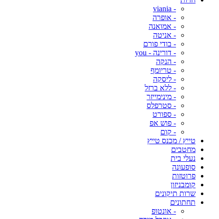
- viania
- אופרה
- אמואנה
- אניטה
- בודי פורם
- דורינה - you
- הנקה
- טריומף
- ליסקה
- ללא ברזל
- מינימייזר
- סטרפלס
- ספורט
- פוש אפ
- קום
טייץ / מכנס טייץ
מחטבים
נעלי בית
סופעונה
פרוטזות
קומבניזון
שרות תיקונים
תחתונים
- אונטופ