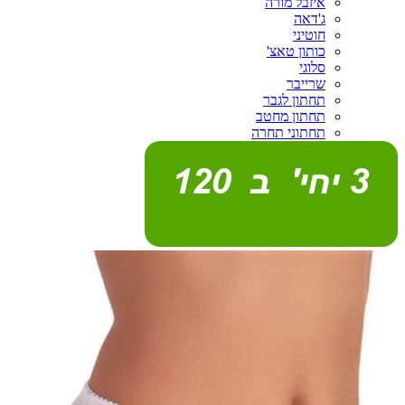
איזבל מורה
ג'דאה
חוטיני
כותון טאצ'
סלוגי
שרייבר
תחתון לגבר
תחתון מחטב
תחתוני תחרה