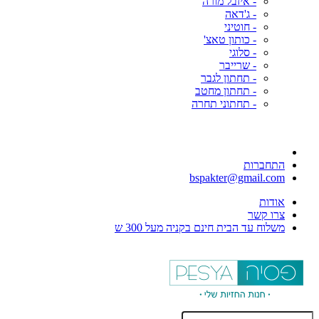
- איזבל מורה
- ג'דאה
- חוטיני
- כותון טאצ'
- סלוגי
- שרייבר
- תחתון לגבר
- תחתון מחטב
- תחתוני תחרה
התחברות
bspakter@gmail.com
אודות
צרו קשר
משלוח עד הבית חינם בקניה מעל 300 ש