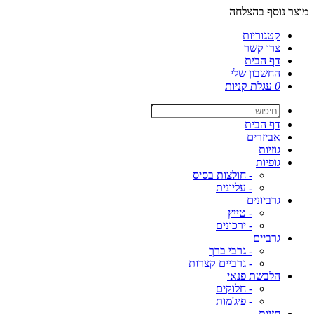
מוצר נוסף בהצלחה
קטגוריות
צרו קשר
דף הבית
החשבון שלי
0
עגלת קניות
דף הבית
אביזרים
גוזיות
גופיות
- חולצות בסיס
- עליונית
גרביונים
- טייץ
- ירכונים
גרביים
- גרבי ברך
- גרביים קצרות
הלבשת פנאי
- חלוקים
- פיג'מות
חזיות