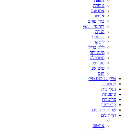
viania
אופרה
אמואנה
אניטה
בודי פורם
דורינה - you
הנקה
טריומף
ליסקה
ללא ברזל
מינימייזר
סטרפלס
ספורט
פוש אפ
קום
טייץ / מכנס טייץ
מחטבים
נעלי בית
סופעונה
פרוטזות
קומבניזון
שרות תיקונים
תחתונים
אונטופ