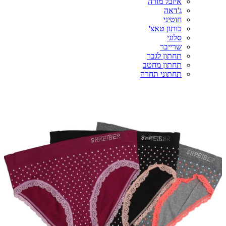
איזבל מורה
ג'דאה
חוטיני
כותון טאצ'
סלוגי
שרייבר
תחתון לגבר
תחתון מחטב
תחתוני תחרה