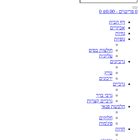
0 פריט\ים - ₪0.00
0
דף הבית
אביזרים
גוזיות
גופיות
חולצות בסיס
עליונית
גרביונים
טייץ
ירכונים
גרביים
גרבי ברך
גרביים קצרות
הלבשת פנאי
חלוקים
פיג'מות
חזיות