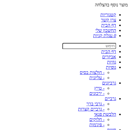
מוצר נוסף בהצלחה
קטגוריות
צרו קשר
דף הבית
החשבון שלי
0
עגלת קניות
דף הבית
אביזרים
גוזיות
גופיות
- חולצות בסיס
- עליונית
גרביונים
- טייץ
- ירכונים
גרביים
- גרבי ברך
- גרביים קצרות
הלבשת פנאי
- חלוקים
- פיג'מות
חזיות