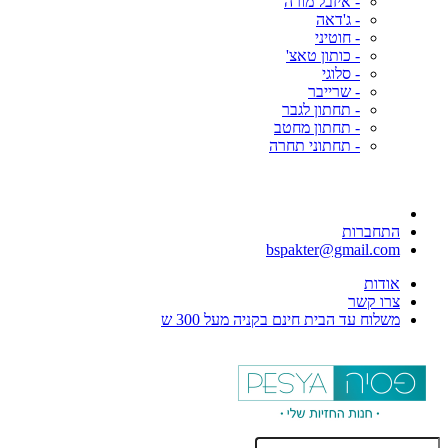
- איזבל מורה
- ג'דאה
- חוטיני
- כותון טאצ'
- סלוגי
- שרייבר
- תחתון לגבר
- תחתון מחטב
- תחתוני תחרה
התחברות
bspakter@gmail.com
אודות
צרו קשר
משלוח עד הבית חינם בקניה מעל 300 ש