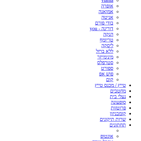
viania
אופרה
אמואנה
אניטה
בודי פורם
דורינה - you
הנקה
טריומף
ליסקה
ללא ברזל
מינימייזר
סטרפלס
ספורט
פוש אפ
קום
טייץ / מכנס טייץ
מחטבים
נעלי בית
סופעונה
פרוטזות
קומבניזון
שרות תיקונים
תחתונים
אונטופ