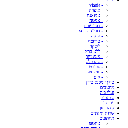
- viania
- אופרה
- אמואנה
- אניטה
- בודי פורם
- דורינה - you
- הנקה
- טריומף
- ליסקה
- ללא ברזל
- מינימייזר
- סטרפלס
- ספורט
- פוש אפ
- קום
טייץ / מכנס טייץ
מחטבים
נעלי בית
סופעונה
פרוטזות
קומבניזון
שרות תיקונים
תחתונים
- אונטופ