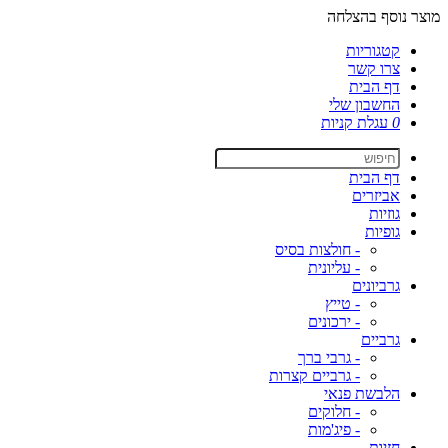
מוצר נוסף בהצלחה
קטגוריות
צרו קשר
דף הבית
החשבון שלי
0
עגלת קניות
דף הבית
אביזרים
גוזיות
גופיות
- חולצות בסיס
- עליונית
גרביונים
- טייץ
- ירכונים
גרביים
- גרבי ברך
- גרביים קצרות
הלבשת פנאי
- חלוקים
- פיג'מות
חזיות