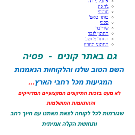
איזבל מורה
ג'דאה
חוטיני
כותון טאצ'
סלוגי
שרייבר
תחתון לגבר
תחתון מחטב
תחתוני תחרה