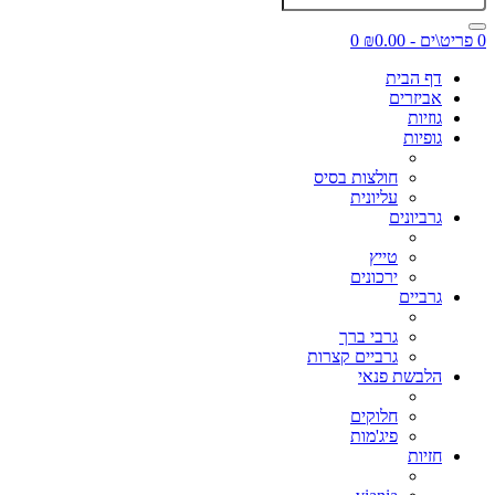
0 פריט\ים - ₪0.00
0
דף הבית
אביזרים
גוזיות
גופיות
חולצות בסיס
עליונית
גרביונים
טייץ
ירכונים
גרביים
גרבי ברך
גרביים קצרות
הלבשת פנאי
חלוקים
פיג'מות
חזיות