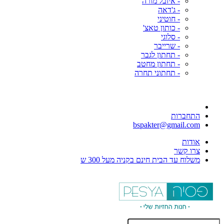
- איזבל מורה
- ג'דאה
- חוטיני
- כותון טאצ'
- סלוגי
- שרייבר
- תחתון לגבר
- תחתון מחטב
- תחתוני תחרה
התחברות
bspakter@gmail.com
אודות
צרו קשר
משלוח עד הבית חינם בקניה מעל 300 ש