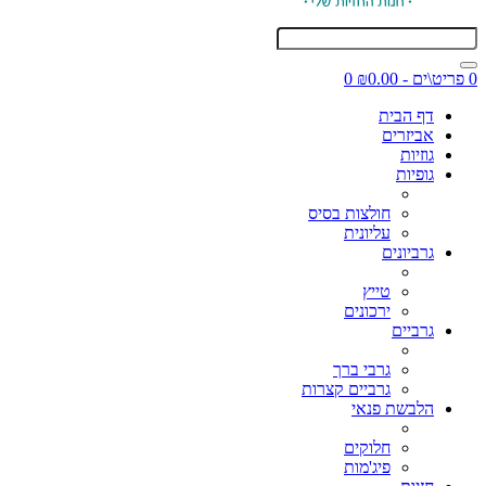
0 פריט\ים - ₪0.00
0
דף הבית
אביזרים
גוזיות
גופיות
חולצות בסיס
עליונית
גרביונים
טייץ
ירכונים
גרביים
גרבי ברך
גרביים קצרות
הלבשת פנאי
חלוקים
פיג'מות