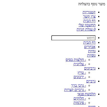
מוצר נוסף בהצלחה
קטגוריות
צרו קשר
דף הבית
החשבון שלי
0
עגלת קניות
דף הבית
אביזרים
גוזיות
גופיות
- חולצות בסיס
- עליונית
גרביונים
- טייץ
- ירכונים
גרביים
- גרבי ברך
- גרביים קצרות
הלבשת פנאי
- חלוקים
- פיג'מות
חזיות