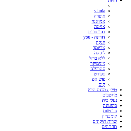
חזיות
viania
אופרה
אמואנה
אניטה
בודי פורם
דורינה - you
הנקה
טריומף
ליסקה
ללא ברזל
מינימייזר
סטרפלס
ספורט
פוש אפ
קום
טייץ / מכנס טייץ
מחטבים
נעלי בית
סופעונה
פרוטזות
קומבניזון
שרות תיקונים
תחתונים