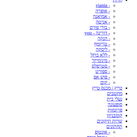
- viania
- אופרה
- אמואנה
- אניטה
- בודי פורם
- דורינה - you
- הנקה
- טריומף
- ליסקה
- ללא ברזל
- מינימייזר
- סטרפלס
- ספורט
- פוש אפ
- קום
טייץ / מכנס טייץ
מחטבים
נעלי בית
סופעונה
פרוטזות
קומבניזון
שרות תיקונים
תחתונים
- אונטופ