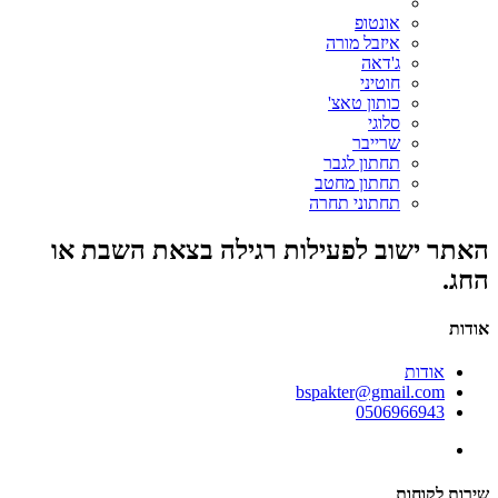
אונטופ
איזבל מורה
ג'דאה
חוטיני
כותון טאצ'
סלוגי
שרייבר
תחתון לגבר
תחתון מחטב
תחתוני תחרה
האתר ישוב לפעילות רגילה בצאת השבת או
החג.
אודות
אודות
bspakter@gmail.com
0506966943
שירות לקוחות