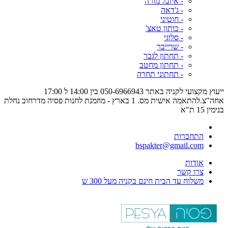
- איזבל מורה
- ג'דאה
- חוטיני
- כותון טאצ'
- סלוגי
- שרייבר
- תחתון לגבר
- תחתון מחטב
- תחתוני תחרה
ייעוץ מקצועי לקניה באתר 050-6966943 בין 14:00 ל 17:00
אחה"צ.להתאמה אישית מס. 1 בארץ - מוזמנת לחנות פסיה מדרחוב נחלת
בנימין 15 ת"א
התחברות
bspakter@gmail.com
אודות
צרו קשר
משלוח עד הבית חינם בקניה מעל 300 ש